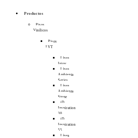
Productos
Pisos
Vinílicos
Pisos
LVT
Línea
Injoy
Línea
Ambienta
Series
Línea
Ambienta
Stone
iD
Inspiration
30
iD
Inspiration
55
Línea