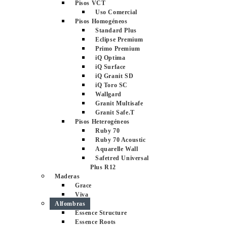
Pisos VCT
Uso Comercial
Pisos Homogéneos
Standard Plus
Eclipse Premium
Primo Premium
iQ Optima
iQ Surface
iQ Granit SD
iQ Toro SC
Wallgard
Granit Multisafe
Granit Safe.T
Pisos Heterogéneos
Ruby 70
Ruby 70 Acoustic
Aquarelle Wall
Safetred Universal
Plus R12
Maderas
Grace
Viva
Alfombras
Essence Structure
Essence Roots