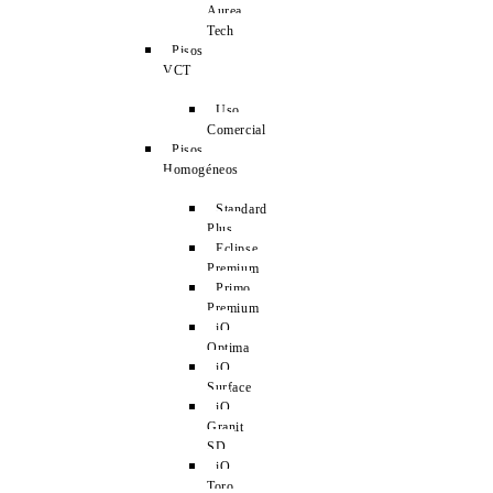
Aurea
Tech
Pisos
VCT
Uso
Comercial
Pisos
Homogéneos
Standard
Plus
Eclipse
Premium
Primo
Premium
iQ
Optima
iQ
Surface
iQ
Granit
SD
iQ
Toro