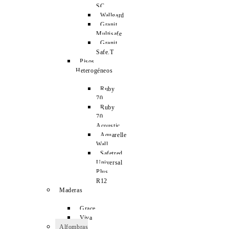
SC
Wallgard
Granit
Multisafe
Granit
Safe.T
Pisos
Heterogéneos
Ruby
70
Ruby
70
Acoustic
Aquarelle
Wall
Safetred
Universal
Plus
R12
Maderas
Grace
Viva
Alfombras