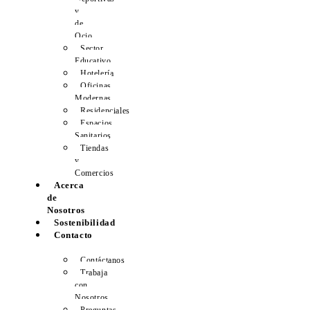
y
de
Ocio
Sector
Educativo
Hotelería
Oficinas
Modernas
Residenciales
Espacios
Sanitarios
Tiendas
y
Comercios
Acerca
de
Nosotros
Sostenibilidad
Contacto
Contáctanos
Trabaja
con
Nosotros