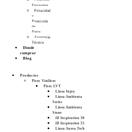
Preguntas
Frecuentes
Privacidad
y
Protección
de
Datos
Asistencia
Técnica
Dónde
comprar
Blog
Productos
Pisos Vinílicos
Pisos LVT
Línea Injoy
Línea Ambienta
Series
Línea Ambienta
Stone
iD Inspiration 30
iD Inspiration 55
Línea Aurea Tech