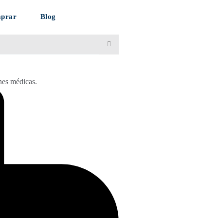
mprar
Blog
ones médicas.